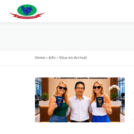
Lompat
ke
konten
Home
»
Info
»
Visa on Arrival