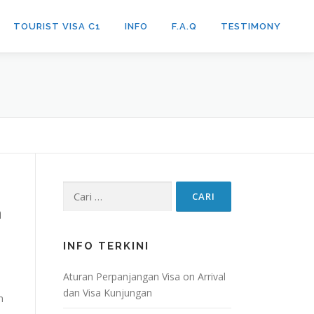
TOURIST VISA C1
INFO
F.A.Q
TESTIMONY
Cari
untuk:
a
INFO TERKINI
Aturan Perpanjangan Visa on Arrival
dan Visa Kunjungan
n