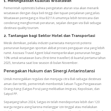
1. Meningkatkan Kualitas Wisatawan
Pemerintah optimistis bahwa pengetatan aturan visa akan menarik
wisatawan dengan daya beli tinggi dan tujuan perjalanan yang jelas.
Wisatawan pemegang e-Visa B211A umumnya lebih terencana dan
cenderung menghormati peraturan, sejalan dengan visi Bali sebagai
destinasi quality tourism.
2. Tantangan bagi Sektor Hotel dan Transportasi
Meski demikian, pelaku industri pariwisata menyoroti potensi
penurunan kunjungan spontan akibat proses pengajuan visa yang lebih
rumit. Asosiasi Travel Agent lokal memperkirakan penurunan hingga
10% untuk wisatawan baru (first-time traveller) di kuartal pertama tahun
2025, terutama saat low season di bulan November.
Penegakan Hukum dan Sinergi Antarinstansi
Untuk menegakkan regulasi dan menjaga citra Bali sebagai destinasi
aman dan tertib, pemerintah membentuk Satuan Tugas Pengawasan
Orang Asing (Satgas Pora) yang melibatkan Imigrasi, Kepolisian, dan
Satpol PP.
Sepanjang tahun 2024, Satgas ini telah mendeportasi lebih dari 120
warga negara asing karena melanggar izin tinggal atau melakukan