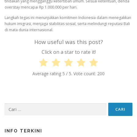
tindakan yang mengganggu ketertiban umum. Sesuai ketentuan, denda
overstay mencapai Rp 1.000.000 per hari.
Langkah tegas ini menunjukkan komitmen Indonesia dalam menegakkan
hukum imigrasi, menjaga stabilitas sosial, serta melindungi reputasi Bali
di mata dunia internasional.
How useful was this post?
Click on a star to rate it!
Average rating
5
/ 5. Vote count:
200
Cari
untuk:
INFO TERKINI