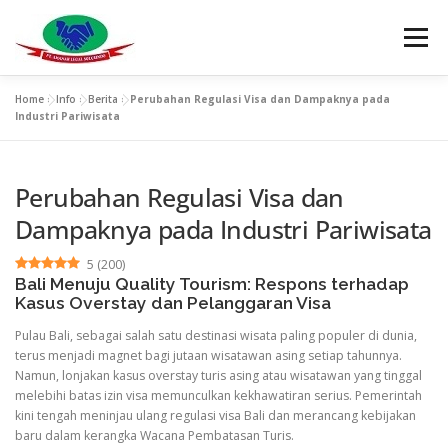
Lompat
ke
Menu
konten
Home
»
Info
»
Berita
»
Perubahan Regulasi Visa dan Dampaknya pada
HOME
PROFIL
PERIZINAN
LEGALITAS
Industri Pariwisata
Perubahan Regulasi Visa dan
TOURIST VISA C1
INFO
F.A.Q
TESTIMONY
Dampaknya pada Industri Pariwisata
5
(
200
)
Bali Menuju Quality Tourism: Respons terhadap
Kasus Overstay dan Pelanggaran Visa
Pulau Bali, sebagai salah satu destinasi wisata paling populer di dunia,
terus menjadi magnet bagi jutaan wisatawan asing setiap tahunnya.
Namun, lonjakan kasus overstay turis asing atau wisatawan yang tinggal
melebihi batas izin visa memunculkan kekhawatiran serius. Pemerintah
kini tengah meninjau ulang regulasi visa Bali dan merancang kebijakan
baru dalam kerangka Wacana Pembatasan Turis.