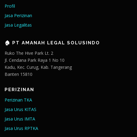
Profil
Jasa Perizinan
Jasa Legalitas
🏠 PT AMANAH LEGAL SOLUSINDO
Ruko The Hive Park Lt. 2
Jl. Cendana Park Raya 1 No 10
Kadu, Kec. Curug, Kab. Tangerang
Banten 15810
PERIZINAN
Perizinan TKA
Jasa Urus KITAS
Jasa Urus IMTA
Jasa Urus RPTKA