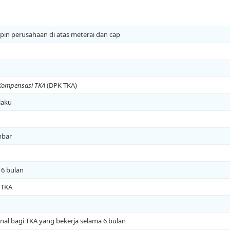
n perusahaan di atas meterai dan cap
Kompensasi TKA
(DPK-TKA)
laku
mbar
 6 bulan
 TKA
onal bagi TKA yang bekerja selama 6 bulan