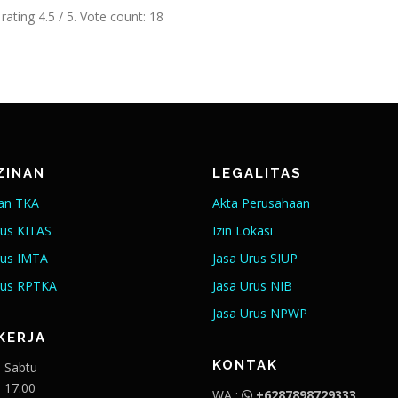
 rating
4.5
/ 5. Vote count:
18
ZINAN
LEGALITAS
nan TKA
Akta Perusahaan
rus KITAS
Izin Lokasi
rus IMTA
Jasa Urus SIUP
rus RPTKA
Jasa Urus NIB
Jasa Urus NPWP
KERJA
KONTAK
– Sabtu
– 17.00
WA :
+6287898729333