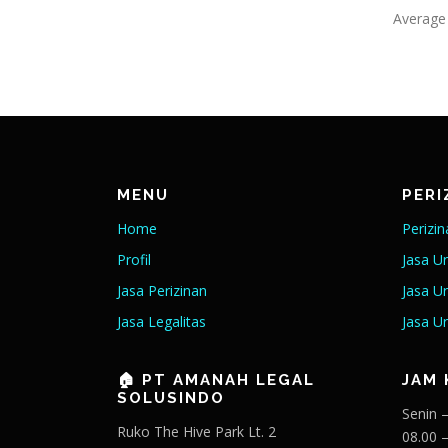
Average
MENU
PERI
Home
Perizi
Profil
Jasa U
Jasa Perizinan
Jasa U
Jasa Legalitas
Jasa U
🏠 PT AMANAH LEGAL
JAM 
SOLUSINDO
Senin 
Ruko The Hive Park Lt. 2
08.00 