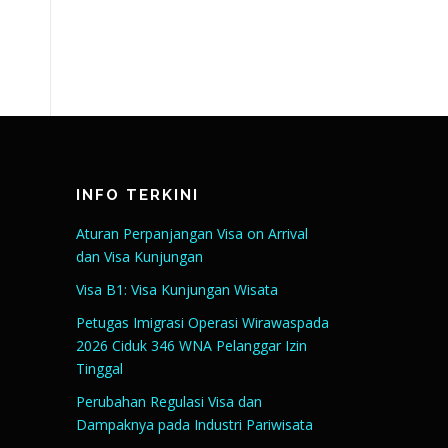
INFO TERKINI
Aturan Perpanjangan Visa on Arrival
dan Visa Kunjungan
Visa B1: Visa Kunjungan Wisata
Petugas Imigrasi Operasi Wirawaspada
2026 Ciduk 346 WNA Pelanggar Izin
Tinggal
Perubahan Regulasi Visa dan
Dampaknya pada Industri Pariwisata