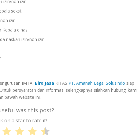
izin/non izin.
epala seksi.
non izin.
 Kepala dinas.
 naskah izin/non izin.
n.
pengurusan IMTA,
Biro Jasa
KITAS
PT. Amanah Legal Solusindo
siap
 Untuk persyaratan dan informasi selengkapnya silahkan hubungi kam
an bawah website ini.
seful was this post?
ck on a star to rate it!