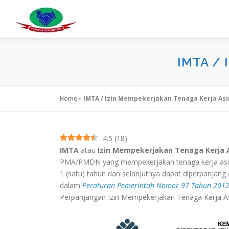
Lompat
ke
konten
IMTA /
Home
»
IMTA / Izin Mempekerjakan Tenaga Kerja As
4.5
(
18
)
IMTA
atau
Izin Mempekerjakan Tenaga Kerja 
PMA/PMDN yang mempekerjakan tenaga kerja asi
1 (satu) tahun dan selanjutnya dapat diperpanjang
dalam
Peraturan Pemerintah Nomor 97 Tahun 201
Perpanjangan Izin Mempekerjakan Tenaga Kerja As