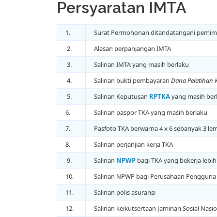
Persyaratan IMTA
1.
Surat Permohonan ditandatangani pemimpi
2.
Alasan perpanjangan IMTA
3.
Salinan IMTA yang masih berlaku
4.
Salinan bukti pembayaran
Dana Pelatihan 
5.
Salinan Keputusan
RPTKA
yang masih ber
6.
Salinan paspor TKA yang masih berlaku
7.
Pasfoto TKA berwarna 4 x 6 sebanyak 3 le
8.
Salinan perjanjian kerja TKA
9.
Salinan
NPWP
bagi TKA yang bekerja lebih
10.
Salinan NPWP bagi Perusahaan Pengguna
11.
Salinan polis asuransi
12.
Salinan keikutsertaan Jaminan Sosial Nasi