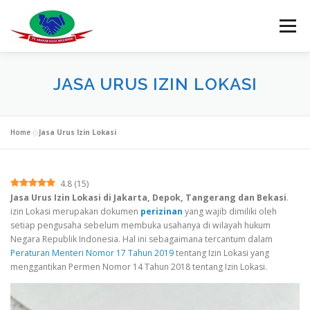
Lompat
ke
Menu
konten
HOME
PROFIL
PERIZINAN
LEGALITAS
JASA URUS IZIN LOKASI
TOURIST VISA C1
INFO
F.A.Q
TESTIMONY
Home
»
Jasa Urus Izin Lokasi
4.8
(
15
)
Jasa Urus Izin Lokasi
di Jakarta, Depok, Tangerang dan Bekasi
.
izin Lokasi merupakan dokumen
perizinan
yang wajib dimiliki oleh
setiap pengusaha sebelum membuka usahanya di wilayah hukum
Negara Republik Indonesia. Hal ini sebagaimana tercantum dalam
Peraturan Menteri Nomor 17 Tahun 2019
tentang Izin Lokasi yang
menggantikan Permen Nomor 14 Tahun 2018 tentang Izin Lokasi.