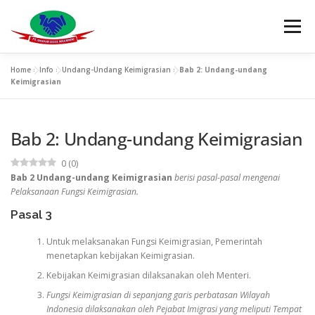
Lompat
ke
Menu
konten
Home
»
Info
»
Undang-Undang Keimigrasian
»
Bab 2: Undang-undang
HOME
PROFIL
PERIZINAN
LEGALITAS
Keimigrasian
Bab 2: Undang-undang Keimigrasian
TOURIST VISA C1
INFO
F.A.Q
TESTIMONY
0
(
0
)
Bab 2 Undang-undang Keimigrasian
berisi pasal-pasal mengenai
Pelaksanaan Fungsi Keimigrasian.
Pasal 3
Untuk melaksanakan Fungsi Keimigrasian, Pemerintah
menetapkan kebijakan Keimigrasian.
Kebijakan Keimigrasian dilaksanakan oleh Menteri.
Fungsi Keimigrasian di sepanjang garis perbatasan Wilayah
Indonesia dilaksanakan oleh Pejabat Imigrasi yang meliputi Tempat