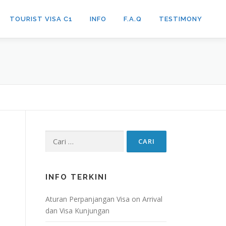
TOURIST VISA C1
INFO
F.A.Q
TESTIMONY
Cari
untuk:
INFO TERKINI
Aturan Perpanjangan Visa on Arrival
dan Visa Kunjungan