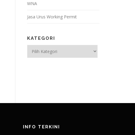
WNA
Jasa Urus Working Permit
KATEGORI
Kategori
INFO TERKINI